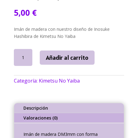
5,00
€
Imán de madera con nuestro diseño de Inosuke
Hashibira de Kimetsu No Yaiba
Imán
Añadir al carrito
Inosuke
Kimetsu
No
Categoría:
Kimetsu No Yaiba
Yaiba
|
NallyArt
cantidad
Descripción
Valoraciones (0)
Imán
de madera DM3mm con forma