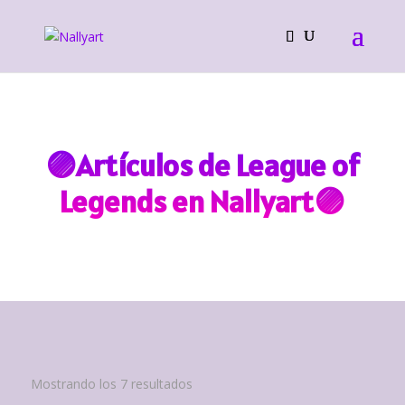
🟣Artículos de League of
Legends en Nallyart🟣
Ordenado
Mostrando los 7 resultados
por