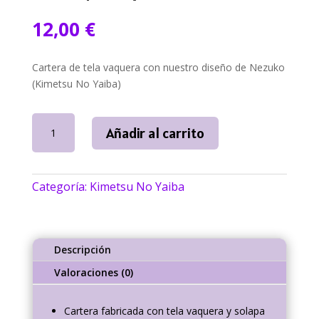
12,00
€
Cartera de tela vaquera con nuestro diseño de
Nezuko
(Kimetsu No Yaiba)
Cartera
Añadir al carrito
Nezuko
Kimetsu
No
Categoría:
Kimetsu No Yaiba
Yaiba
|
NallyArt
cantidad
Descripción
Valoraciones (0)
Cartera fabricada con tela vaquera y solapa