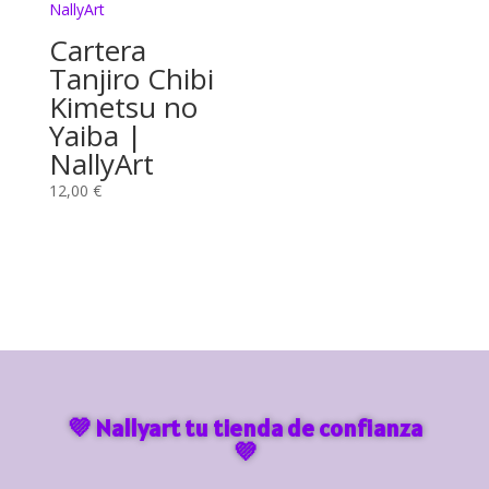
Cartera
Tanjiro Chibi
Kimetsu no
Yaiba |
NallyArt
12,00
€
💜 Nallyart tu tienda de confianza
💜