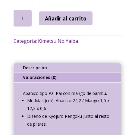
Pai
Añadir al carrito
Pai
Rengoku
Pilares
Categoría:
Kimetsu No Yaiba
Kimetsu
no
Yaiba
|
Descripción
NallyArt
cantidad
Valoraciones (0)
Abanico tipo Pai Pai con mango de bambú.
Medidas (cm): Abanico 24,2 / Mango 1,5 x
12,3 x 0,6
Diseño de Kyojuro Rengoku junto al resto
de pilares.