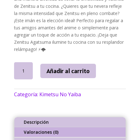
de Zenitsu a tu cocina. ¿Quieres que tu nevera refleje
la misma intensidad que Zenitsu en pleno combate?
¡Este imán es la elección ideal! Perfecto para regalar a
tus amigos amantes del anime o simplemente para
agregar un toque de acción a tu espacio. ¡Deja que
Zenitsu Agatsuma ilumine tu cocina con su resplandor
relámpago! ⚡🌩️
Imán
Añadir al carrito
Zenitsu
Chibi
Kimetsu
Categoría:
Kimetsu No Yaiba
No
Yaiba
|
NallyArt
Descripción
cantidad
Valoraciones (0)