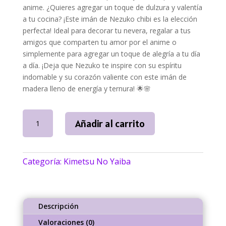
anime. ¿Quieres agregar un toque de dulzura y valentía
a tu cocina? ¡Este imán de Nezuko chibi es la elección
perfecta! Ideal para decorar tu nevera, regalar a tus
amigos que comparten tu amor por el anime o
simplemente para agregar un toque de alegría a tu día
a día. ¡Deja que Nezuko te inspire con su espíritu
indomable y su corazón valiente con este imán de
madera lleno de energía y ternura! 🌟🌸
Imán
Añadir al carrito
Nezuko
Chibi
Kimetsu
Categoría:
Kimetsu No Yaiba
no
Yaiba
|
NallyArt
Descripción
cantidad
Valoraciones (0)