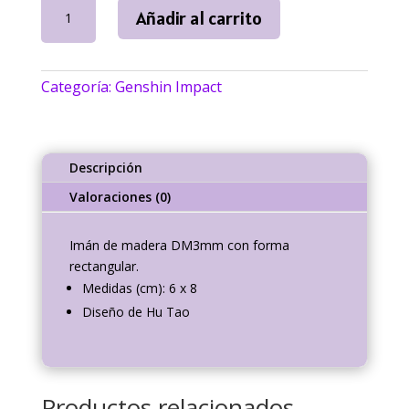
Imán
Añadir al carrito
Hu
Tao
Genshin
Categoría:
Genshin Impact
Impact
|
NallyArt
cantidad
Descripción
Valoraciones (0)
Imán
de madera DM3mm con forma
rectangular
.
Medidas (cm): 6 x 8
Diseño de Hu Tao
Productos relacionados