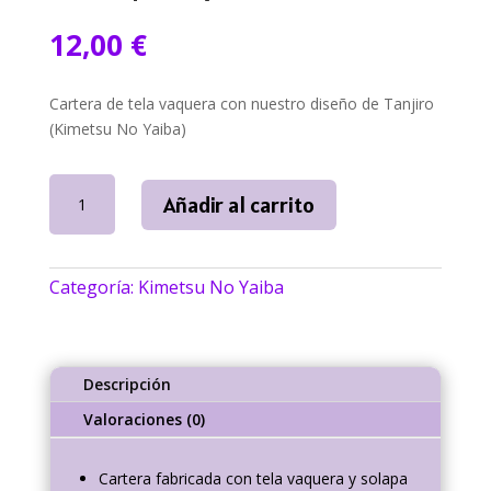
12,00
€
Cartera de tela vaquera con nuestro diseño de
Tanjiro
(Kimetsu No Yaiba)
Cartera
Añadir al carrito
Tanjiro
Kimetsu
No
Categoría:
Kimetsu No Yaiba
Yaiba
|
NallyArt
cantidad
Descripción
Valoraciones (0)
Cartera fabricada con tela vaquera y solapa